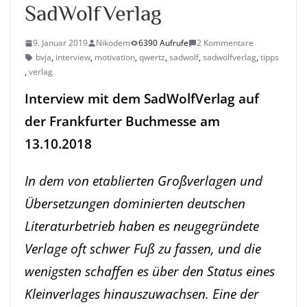
SadWolfVerlag
9. Januar 2019
Nikodem
6390 Aufrufe
2 Kommentare
bvja
,
interview
,
motivation
,
qwertz
,
sadwolf
,
sadwolfverlag
,
tipps
,
verlag
Interview mit dem SadWolfVerlag auf
der Frankfurter Buchmesse am
13.10.2018
In dem von etablierten Großverlagen und
Übersetzungen dominierten deutschen
Literaturbetrieb haben es neugegründete
Verlage oft schwer Fuß zu fassen, und die
wenigsten schaffen es über den Status eines
Kleinverlages hinauszuwachsen. Eine der