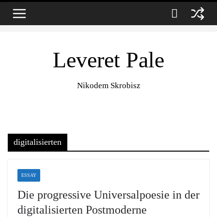
Zum
6. August 2026
Inhalt
springen
Leveret Pale
Nikodem Skrobisz
digitalisierten
ESSAY
Die progressive Universalpoesie in der
digitalisierten Postmoderne