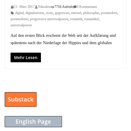
11. März 2017
Nikodem
7716 Aufrufe
0 Kommentare
digital
,
digitalisierten
,
essay
,
gegenwart
,
internet
,
philosophie
,
postmodern
,
postmoderne
,
progressive universalpoesie
,
romantik
,
romantiker
,
universalpoesie
Auf den ersten Blick erscheint die Welt seit der Aufklärung und
spätestens nach der Niederlage der Hippies und dem globalen
Mehr Lesen
Substack
English Page