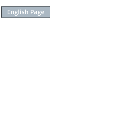
English Page
Sieh dir diesen Beitrag auf Instagram an