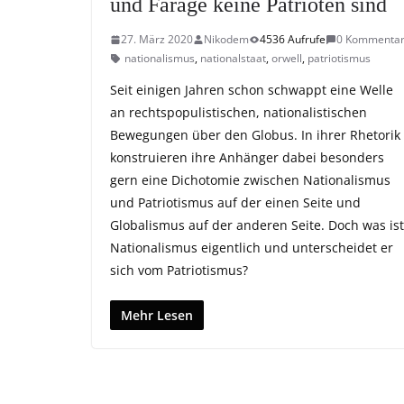
und Farage keine Patrioten sind
27. März 2020
Nikodem
4536 Aufrufe
0 Kommenta
nationalismus
,
nationalstaat
,
orwell
,
patriotismus
Seit einigen Jahren schon schwappt eine Welle
an rechtspopulistischen, nationalistischen
Bewegungen über den Globus. In ihrer Rhetorik
konstruieren ihre Anhänger dabei besonders
gern eine Dichotomie zwischen Nationalismus
und Patriotismus auf der einen Seite und
Globalismus auf der anderen Seite. Doch was ist
Nationalismus eigentlich und unterscheidet er
sich vom Patriotismus?
Mehr Lesen