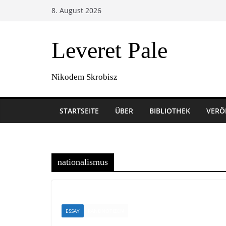
Zum
8. August 2026
Inhalt
springen
Leveret Pale
Nikodem Skrobisz
STARTSEITE
ÜBER
BIBLIOTHEK
VERÖ
nationalismus
ESSAY
RANDNOTIZEN