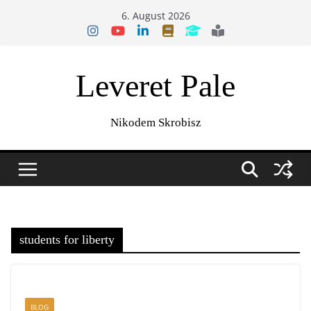
Zum
6. August 2026
Inhalt
springen
Leveret Pale
Nikodem Skrobisz
students for liberty
BLOG