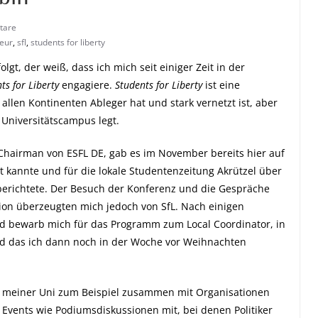
tare
eur
,
sfl
,
students for liberty
olgt, der weiß, dass ich mich seit einiger Zeit in der
s for Liberty
engagiere.
Students for Liberty
ist eine
 allen Kontinenten Ableger hat und stark vernetzt ist, aber
 Universitätscampus legt.
Chairman von ESFL DE, gab es im November bereits hier auf
ht kannte
und für die lokale Studentenzeitung Akrützel über
erichtete.
Der Besuch der Konferenz und die Gespräche
ion überzeugten mich jedoch von SfL. Nach einigen
nd
bewarb mich für das Programm zum Local Coordinator
, in
 das ich dann noch in der Woche vor Weihnachten
an meiner Uni zum Beispiel zusammen mit Organisationen
Events wie
Podiumsdiskussionen mit, bei denen Politiker