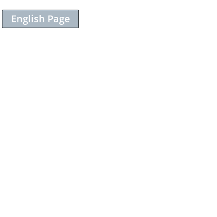
English Page
Sieh dir diesen Beitrag auf Instagram an