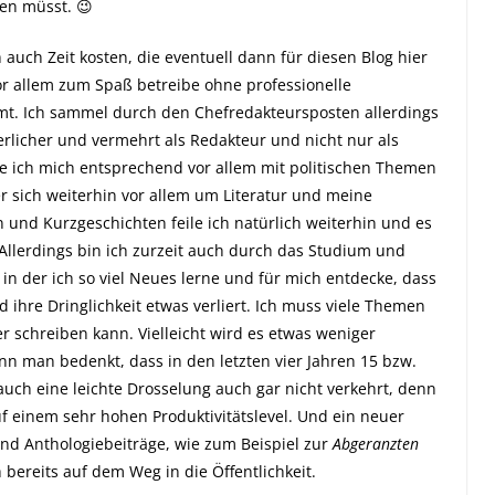
en müsst.
😉
 auch Zeit kosten, die eventuell dann für diesen Blog hier
r allem zum Spaß betreibe ohne professionelle
mmt. Ich sammel durch den Chefredakteursposten allerdings
rlicher und vermehrt als Redakteur und nicht nur als
e ich mich entsprechend vor allem mit politischen Themen
r sich weiterhin vor allem um Literatur und meine
und Kurzgeschichten feile ich natürlich weiterhin und es
. Allerdings bin ich zurzeit auch durch das Studium und
n der ich so viel Neues lerne und für mich entdecke, dass
d ihre Dringlichkeit etwas verliert. Ich muss
viele Themen
er schreiben kann
. Vielleicht wird es etwas weniger
nn man bedenkt, dass in den letzten vier Jahren 15 bzw.
auch eine leichte Drosselung auch gar nicht verkehrt,
denn
uf einem sehr hohen Produktivitätslevel
.
Und ein neuer
nd Anthologiebeiträge, wie zum Beispiel zur
Abgeranzten
 bereits auf dem Weg in die Öffentlichkeit.