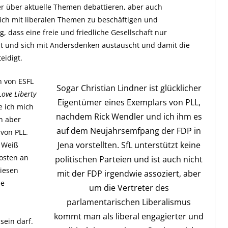
er über aktuelle Themen debattieren, aber auch
ich mit liberalen Themen zu beschäftigen und
 dass eine freie und friedliche Gesellschaft nur
t und sich mit Andersdenken austauscht und damit die
eidigt.
n von ESFL
Sogar Christian Lindner ist glücklicher
Love Liberty
Eigentümer eines Exemplars von PLL,
e ich mich
nachdem Rick Wendler und ich ihm es
n aber
auf dem Neujahrsemfpang der FDP in
 von PLL.
Jena vorstellten. SfL unterstützt keine
 Weiß
osten an
politischen Parteien und ist auch nicht
diesen
mit der FDP irgendwie assoziert, aber
de
um die Vertreter des
parlamentarischen Liberalismus
kommt man als liberal engagierter und
sein darf.