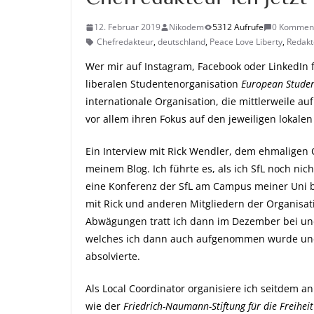
12. Februar 2019
Nikodem
5312 Aufrufe
0 Kommen
Chefredakteur
,
deutschland
,
Peace Love Liberty
,
Redakt
Wer mir auf
Instagram
,
Facebook
oder
LinkedIn
f
liberalen Studentenorganisation
European Student
internationale Organisation, die mittlerweile auf
vor allem ihren Fokus auf den jeweiligen lokalen
Ein Interview mit Rick Wendler, dem ehmaligen 
meinem Blog.
Ich führte es, als ich SfL noch nic
eine Konferenz der SfL am Campus meiner Uni b
mit Rick und anderen Mitgliedern der Organisat
Abwägungen tratt ich dann im Dezember bei u
welches ich dann auch aufgenommen wurde und
absolvierte.
Als Local Coordinator organisiere ich seitdem 
wie der
Friedrich-Naumann-Stiftung für die Freiheit