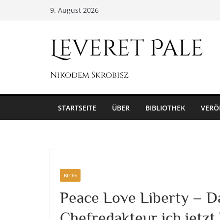
Zum
9. August 2026
Inhalt
springen
Leveret Pale
Nikodem Skrobisz
STARTSEITE
ÜBER
BIBLIOTHEK
VERÖ
BLOG
Peace Love Liberty – D
Chefredakteur ich jetzt 