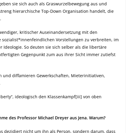
 geben sie sich auch als Graswurzelbewegung aus und
 streng hierarchische Top-Down Organisation handelt, die
t.
twendiger, kritischer Auseinandersetzung mit den
 sozialist*innenfeindlichen Vorstellungen zu verbreiten, im
deologie. So deuten sie sich selber als die libertäre
htfertigten Gegenpunkt zum aus ihrer Sicht immer zutiefst
h und diffamieren Gewerkschaften, Mieterinitiativen,
.
Liberty“, ideologisch den Klassenkampf
[iii]
von oben
lnahme des Professor Michael Dreyer aus Jena. Warum?
uns dezidiert nicht um ihn als Person, sondern darum, dass