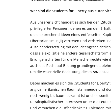
Wer sind die Students for Liberty aus eurer Sic
Aus unserer Sicht handelt es sich bei den „Stude
privilegierter Personen, denen es um den Erhal
die entsprechend Ideen eines entfesselten Kapit
Libertarianismus
[ii]
vertreten und verbreiten. B
Auseinandersetzung mit den ideengeschichtliche
dass sie explizit eine andere Gesellschaftsform
Errungenschaften für die Menschenrechte wie 
auch das Recht auf Bildung grundlegend ablehne
um die essenzielle Bedeutung dieses sozialsta
Dabei machen es sich die „Students for Liberty“
angloamerikanischen Raum stammende und dort
noch wenig bis kaum bekannt ist und sie somit i
ultrakapitalistischer Interessen unter die Leut
und versuchen die Öffentlichkeit zu blenden mi