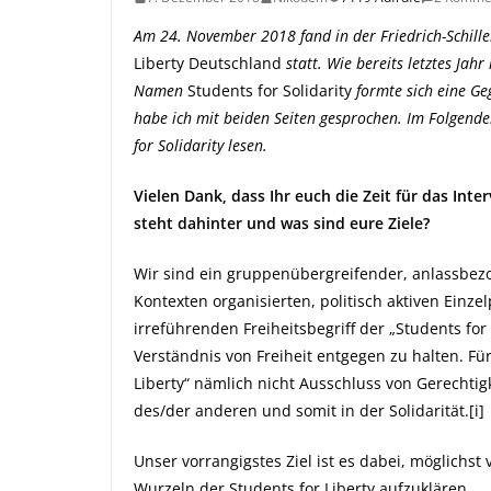
Am 24. November 2018 fand in der Friedrich-Schiller
Liberty Deutschland
statt. Wie bereits letztes Jah
Namen
Students for Solidarity
formte sich eine Ge
habe ich mit beiden Seiten gesprochen. Im Folgende
for Solidarity lesen.
Vielen Dank, dass Ihr euch die Zeit für das Inte
steht dahinter und was sind eure Ziele?
Wir sind ein gruppenübergreifender, anlassbe
Kontexten organisierten, politisch aktiven Einz
irreführenden Freiheitsbegriff der „Students for
Verständnis von Freiheit entgegen zu halten. Fü
Liberty“ nämlich nicht Ausschluss von Gerechtigke
des/der anderen und somit in der Solidarität.
[i]
Unser vorrangigstes Ziel ist es dabei, möglichs
Wurzeln der Students for Liberty aufzuklären.