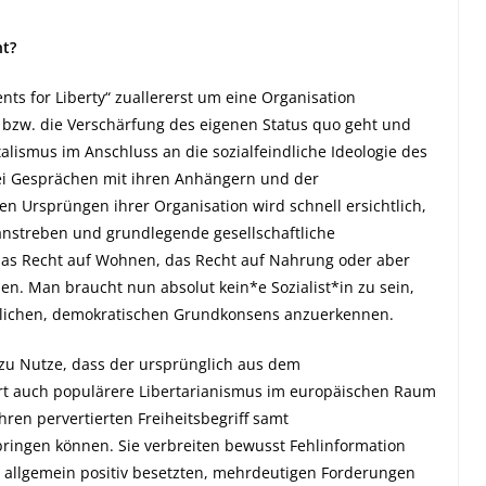
ht?
nts for Liberty“ zuallererst um eine Organisation
t bzw. die Verschärfung des eigenen Status quo geht und
alismus im Anschluss an die sozialfeindliche Ideologie des
ei Gesprächen mit ihren Anhängern und der
n Ursprüngen ihrer Organisation wird schnell ersichtlich,
 anstreben und grundlegende gesellschaftliche
das Recht auf Wohnen, das Recht auf Nahrung oder aber
n. Man braucht nun absolut kein*e Sozialist*in zu sein,
atlichen, demokratischen Grundkonsens anzuerkennen.
 zu Nutze, dass der ursprünglich aus dem
 auch populärere Libertarianismus im europäischen Raum
hren pervertierten Freiheitsbegriff samt
e bringen können. Sie verbreiten bewusst Fehlinformation
t allgemein positiv besetzten, mehrdeutigen Forderungen