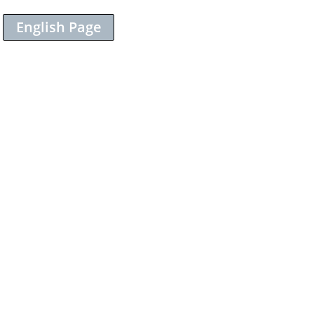
English Page
Sieh dir diesen Beitrag auf Instagram an