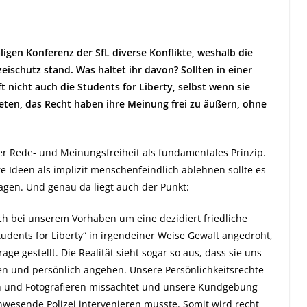
ligen Konferenz der SfL diverse Konflikte, weshalb die
eischutz stand. Was haltet ihr davon? Sollten in einer
 nicht auch die Students for Liberty, selbst wenn sie
reten, das Recht haben ihre Meinung frei zu äußern, ohne
der Rede- und Meinungsfreiheit als fundamentales Prinzip.
re Ideen als implizit menschenfeindlich ablehnen sollte es
agen. Und genau da liegt auch der Punkt:
ich bei unserem Vorhaben um eine dezidiert friedliche
udents for Liberty“ in irgendeiner Weise Gewalt angedroht,
ge gestellt. Die Realität sieht sogar so aus, dass sie uns
n und persönlich angehen. Unsere Persönlichkeitsrechte
n und Fotografieren missachtet und unsere Kundgebung
nwesende Polizei intervenieren musste. Somit wird recht