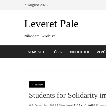
Zum
7. August 2026
Inhalt
springen
Leveret Pale
Nikodem Skrobisz
STARTSEITE
ÜBER
BIBLIOTHEK
VERÖ
INTERVIEW
Students for Solidarity i
7. Dezember 2018
Nikodem
7119 Aufrufe
2 Komme