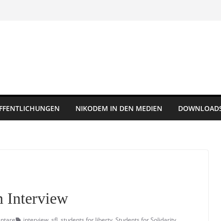
FFENTLICHUNGEN
NIKODEM IN DEN MEDIEN
DOWNLOAD
m Interview
ntare
interview
,
sfl
,
students for liberty
,
Students for Solidarity