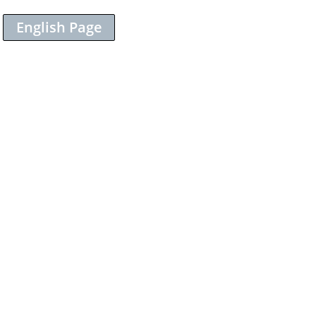
English Page
Sieh dir diesen Beitrag auf Instagram an