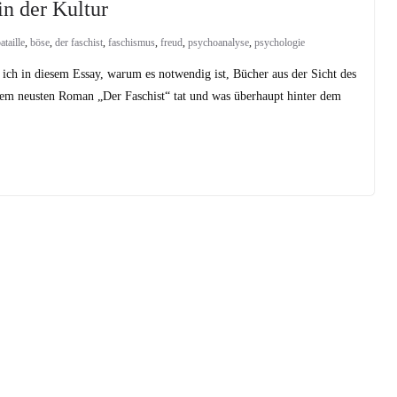
n der Kultur
ataille
,
böse
,
der faschist
,
faschismus
,
freud
,
psychoanalyse
,
psychologie
e ich in diesem Essay, warum es notwendig ist, Bücher aus der Sicht des
nem neusten Roman „Der Faschist“ tat und was überhaupt hinter dem