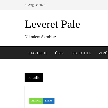
Zum
8. August 2026
Inhalt
springen
Leveret Pale
Nikodem Skrobisz
STARTSEITE
ÜBER
BIBLIOTHEK
VERÖ
bataille
ARTIKEL
ESSAY