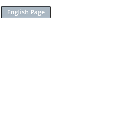
English Page
Sieh dir diesen Beitrag auf Instagram an