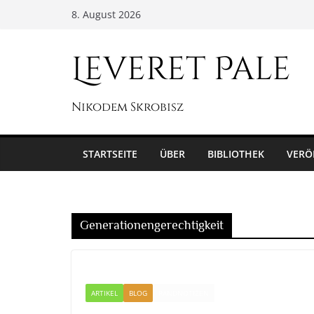
Zum
8. August 2026
Inhalt
springen
Leveret Pale
Nikodem Skrobisz
STARTSEITE
ÜBER
BIBLIOTHEK
VERÖ
Generationengerechtigkeit
ARTIKEL
BLOG
RANDNOTIZEN