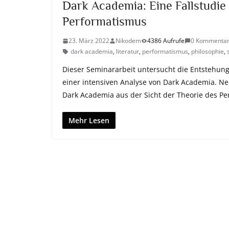
Dark Academia: Eine Fallstudie 
Performatismus
23. März 2022
Nikodem
4386 Aufrufe
0 Kommenta
dark academia
,
literatur
,
performatismus
,
philosophie
,
Dieser Seminararbeit untersucht die Entstehung
einer intensiven Analyse von Dark Academia. N
Dark Academia aus der Sicht der Theorie des P
Mehr Lesen