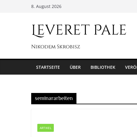
Zum
8. August 2026
Inhalt
springen
Leveret Pale
Nikodem Skrobisz
STARTSEITE
ÜBER
BIBLIOTHEK
VERÖ
seminararbeiten
ARTIKEL