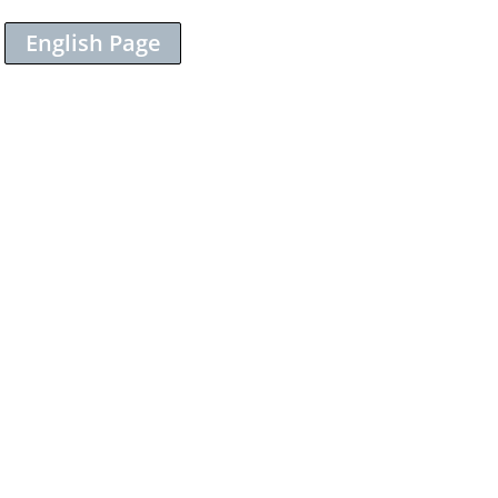
English Page
Sieh dir diesen Beitrag auf Instagram an