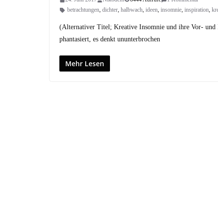
betrachtungen
,
dichter
,
halbwach
,
ideen
,
insomnie
,
inspiration
,
kr
(Alternativer Titel; Kreative Insomnie und ihre Vor- und 
phantasiert, es denkt ununterbrochen
Mehr Lesen