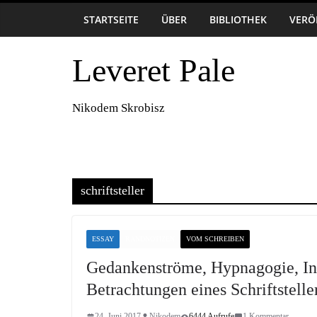
Zum
7. August 2026
STARTSEITE
ÜBER
BIBLIOTHEK
VERÖ
Inhalt
springen
Leveret Pale
Nikodem Skrobisz
schriftsteller
ESSAY
RANDNOTIZEN
VOM SCHREIBEN
Gedankenströme, Hypnagogie, Ins
Betrachtungen eines Schriftstell
24. Juni 2017
Nikodem
6444 Aufrufe
1 Kommentar