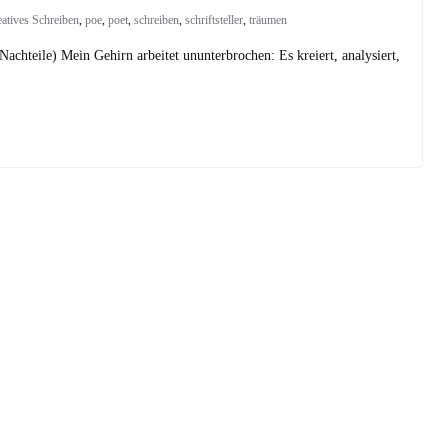
eatives Schreiben
,
poe
,
poet
,
schreiben
,
schriftsteller
,
träumen
Nachteile) Mein Gehirn arbeitet ununterbrochen: Es kreiert, analysiert,