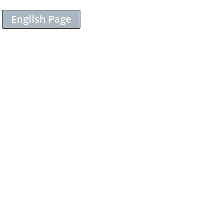
English Page
Sieh dir diesen Beitrag auf Instagram an