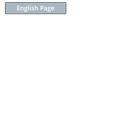
English Page
Sieh dir diesen Beitrag auf Instagram an