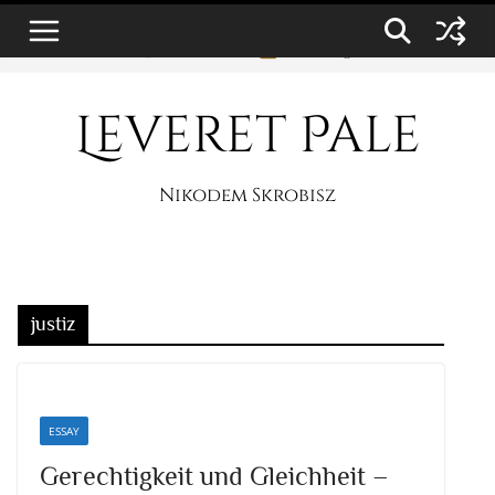
Zum
8. August 2026
Inhalt
springen
Leveret Pale
Nikodem Skrobisz
justiz
ESSAY
Gerechtigkeit und Gleichheit –