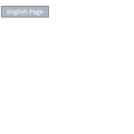
English Page
Sieh dir diesen Beitrag auf Instagram an