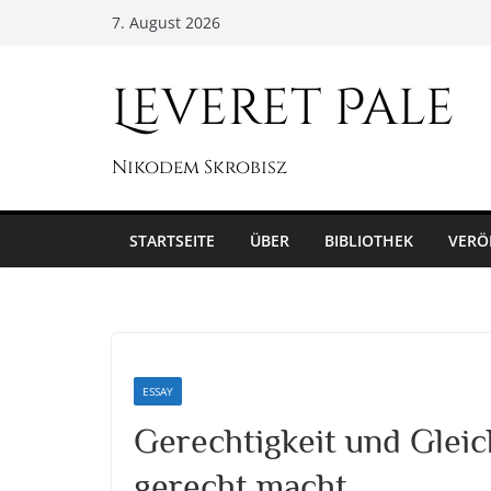
Zum
7. August 2026
Inhalt
springen
Leveret Pale
Nikodem Skrobisz
STARTSEITE
ÜBER
BIBLIOTHEK
VERÖ
ESSAY
Gerechtigkeit und Gleic
gerecht macht