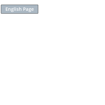
English Page
Sieh dir diesen Beitrag auf Instagram an