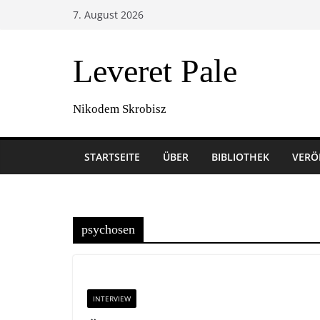
Zum
7. August 2026
Inhalt
springen
Leveret Pale
Nikodem Skrobisz
STARTSEITE
ÜBER
BIBLIOTHEK
VERÖ
psychosen
INTERVIEW