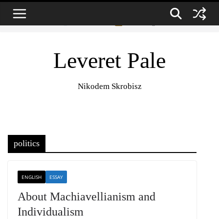
Zum
6. August 2026
Inhalt
springen
Leveret Pale
Nikodem Skrobisz
politics
ENGLISH
ESSAY
About Machiavellianism and
Individualism