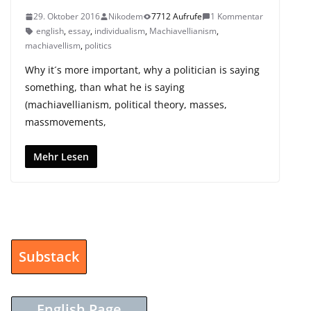
29. Oktober 2016
Nikodem
7712 Aufrufe
1 Kommentar
english
,
essay
,
individualism
,
Machiavellianism
,
machiavellism
,
politics
Why it´s more important, why a politician is saying
something, than what he is saying
(machiavellianism, political theory, masses,
massmovements,
Mehr Lesen
Substack
English Page