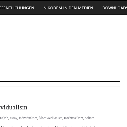
FFENTLICHUNGEN
NIKODEM IN DEN MEDIEN
DOWNLOAD
ividualism
nglish
,
essay
,
individualism
,
Machiavellianism
,
machiavellism
,
politics