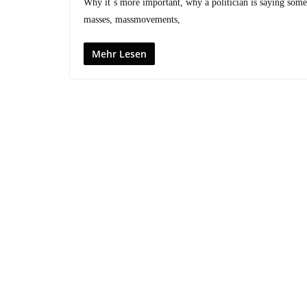
Why it´s more important, why a politician is saying somet
masses, massmovements,
Mehr Lesen