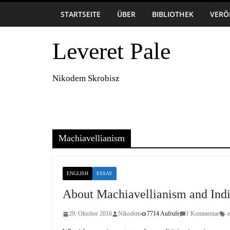
Zum
7. August 2026
STARTSEITE
ÜBER
BIBLIOTHEK
VERÖ
Inhalt
springen
Leveret Pale
Nikodem Skrobisz
Machiavellianism
ENGLISH
ESSAY
About Machiavellianism and Ind
29. Oktober 2016
Nikodem
7714 Aufrufe
1 Kommentar
e