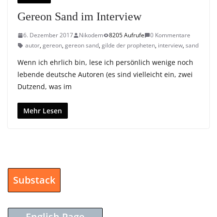
Gereon Sand im Interview
6. Dezember 2017
Nikodem
8205 Aufrufe
0 Kommentare
autor
,
gereon
,
gereon sand
,
gilde der propheten
,
interview
,
sand
Wenn ich ehrlich bin, lese ich persönlich wenige noch
lebende deutsche Autoren (es sind vielleicht ein, zwei
Dutzend, was im
Mehr Lesen
Substack
English Page