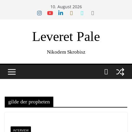
Zum
10. August 2026
Inhalt
springen
Leveret Pale
Nikodem Skrobisz
gilde der propheten
INTERVIEW