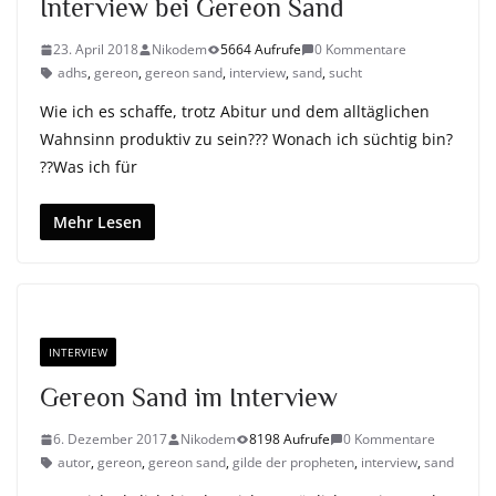
Interview bei Gereon Sand
23. April 2018
Nikodem
5664 Aufrufe
0 Kommentare
adhs
,
gereon
,
gereon sand
,
interview
,
sand
,
sucht
Wie ich es schaffe, trotz Abitur und dem alltäglichen
Wahnsinn produktiv zu sein??? Wonach ich süchtig bin?
??Was ich für
Mehr Lesen
INTERVIEW
Gereon Sand im Interview
6. Dezember 2017
Nikodem
8198 Aufrufe
0 Kommentare
autor
,
gereon
,
gereon sand
,
gilde der propheten
,
interview
,
sand