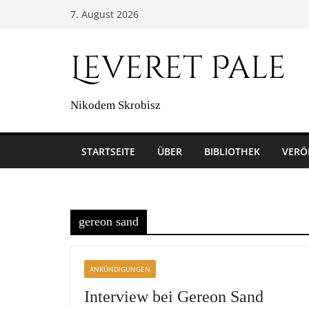
Zum
7. August 2026
Inhalt
springen
Leveret Pale
Nikodem Skrobisz
STARTSEITE
ÜBER
BIBLIOTHEK
VERÖ
gereon sand
ANKÜNDIGUNGEN
Interview bei Gereon Sand