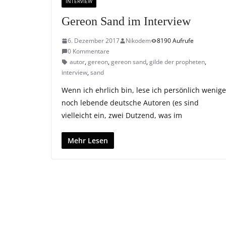
INTERVIEW
Gereon Sand im Interview
6. Dezember 2017
Nikodem
8190 Aufrufe
0 Kommentare
autor
,
gereon
,
gereon sand
,
gilde der propheten
,
interview
,
sand
Wenn ich ehrlich bin, lese ich persönlich wenige
noch lebende deutsche Autoren (es sind
vielleicht ein, zwei Dutzend, was im
Mehr Lesen