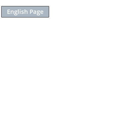
English Page
Sieh dir diesen Beitrag auf Instagram an