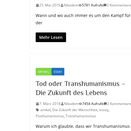
25. Mai 2019
Nikodem
5781 Aufrufe
2 Kommentare
Wann und wo auch immer es um den Kampf für pol
der
Mehr Lesen
ARTIKEL
ESSAY
Tod oder Transhumanismus –
Die Zukunft des Lebens
7. März 2018
Nikodem
7454 Aufrufe
2 Kommentar
artikel
,
Die Zukunft der Menschheit
,
essay
,
Posthumanismus
,
Transhumanismus
Warum ich glaubte, dass wir Transhumanismus