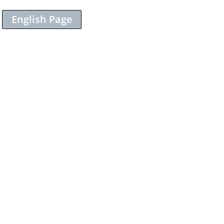
English Page
Sieh dir diesen Beitrag auf Instagram an