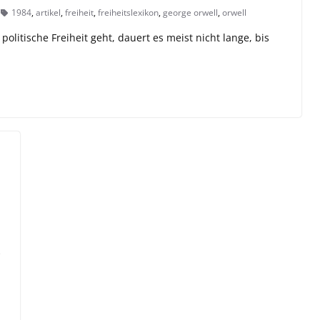
1984
,
artikel
,
freiheit
,
freiheitslexikon
,
george orwell
,
orwell
itische Freiheit geht, dauert es meist nicht lange, bis
e