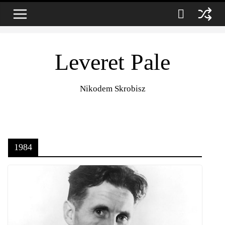
Zum
6. August 2026
Inhalt
springen
Leveret Pale
Nikodem Skrobisz
1984