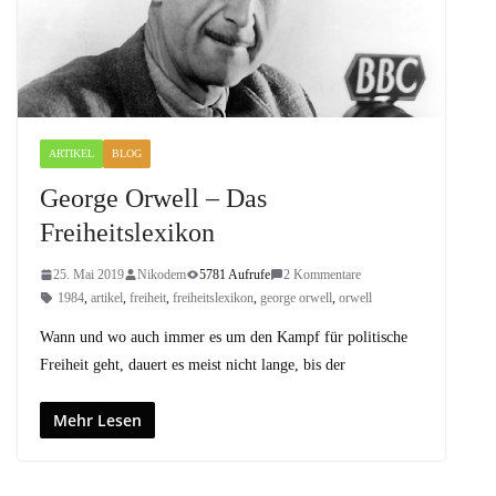
ARTIKEL
BLOG
George Orwell – Das
Freiheitslexikon
25. Mai 2019
Nikodem
5781 Aufrufe
2 Kommentare
1984
,
artikel
,
freiheit
,
freiheitslexikon
,
george orwell
,
orwell
Wann und wo auch immer es um den Kampf für politische
Freiheit geht, dauert es meist nicht lange, bis der
Mehr Lesen