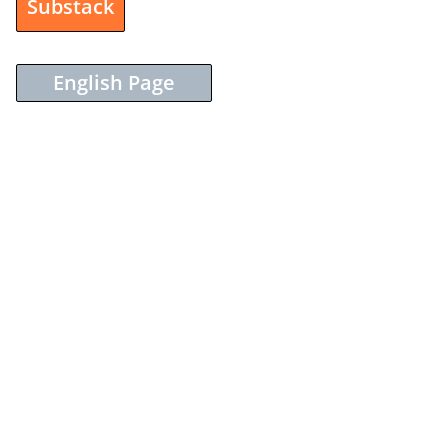
Substack
English Page
Sieh dir diesen Beitrag auf Instagram an