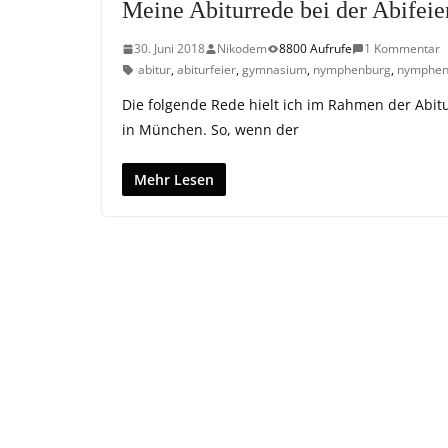
Meine Abiturrede bei der Abife
30. Juni 2018
Nikodem
8800 Aufrufe
1 Kommentar
abitur
,
abiturfeier
,
gymnasium
,
nymphenburg
,
nymphen
Die folgende Rede hielt ich im Rahmen der Abit
in München. So, wenn der
Mehr Lesen