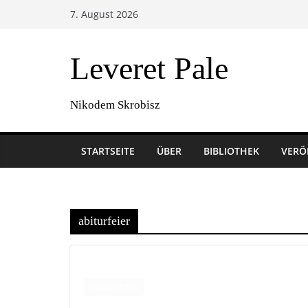
Zum
7. August 2026
Inhalt
springen
Leveret Pale
Nikodem Skrobisz
STARTSEITE
ÜBER
BIBLIOTHEK
VERÖ
abiturfeier
RANDNOTIZEN