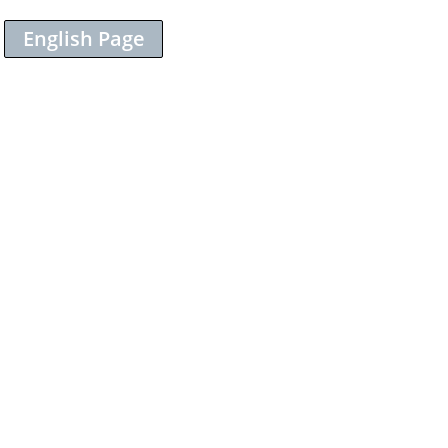
English Page
Sieh dir diesen Beitrag auf Instagram an