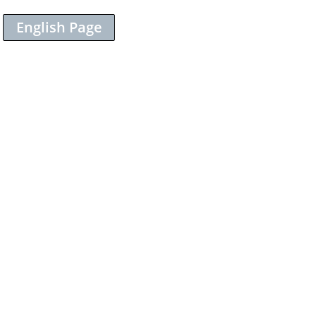
English Page
Sieh dir diesen Beitrag auf Instagram an