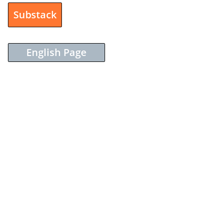
Substack
English Page
Sieh dir diesen Beitrag auf Instagram an