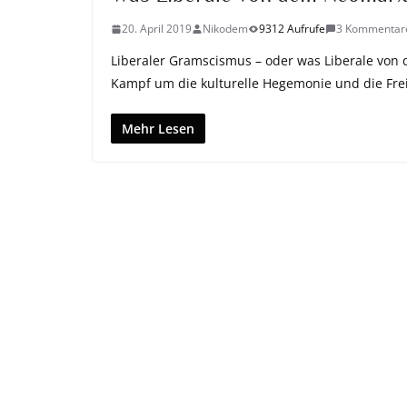
20. April 2019
Nikodem
9312 Aufrufe
3 Kommentar
Liberaler Gramscismus – oder was Liberale von
Kampf um die kulturelle Hegemonie und die Frei
Mehr Lesen