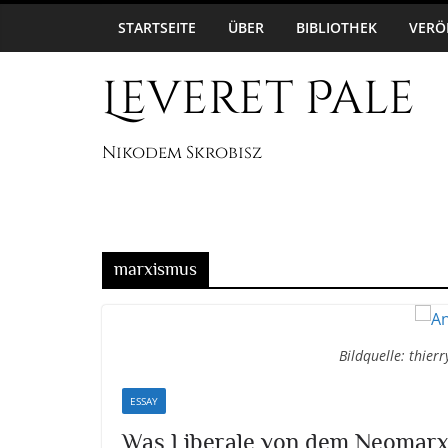
Zum
8. August 2026
STARTSEITE
ÜBER
BIBLIOTHEK
VERÖ
Inhalt
springen
Leveret Pale
Nikodem Skrobisz
marxismus
Bildquelle: thier
ESSAY
Was Liberale von dem Neomarx