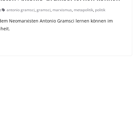
e
antonio gramsci
,
gramsci
,
marxismus
,
metapolitik
,
politik
 dem Neomarxisten Antonio Gramsci lernen können im
heit.