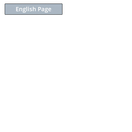
English Page
Sieh dir diesen Beitrag auf Instagram an