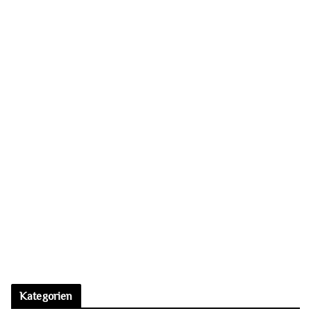
Sieh dir diesen Beitrag auf Instagram an
Ein Beitrag geteilt von Nikodem Skrobisz (@leveret_pale)
Kategorien