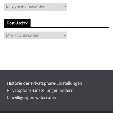
K
a
t
Post-Archiv
e
g
P
o
o
r
s
i
t
e
-
n
A
r
c
Historie der Privatsphäre-Einstellungen
h
Privatsphäre-Einstellungen ändern
i
Einwilligungen widerrufen
v