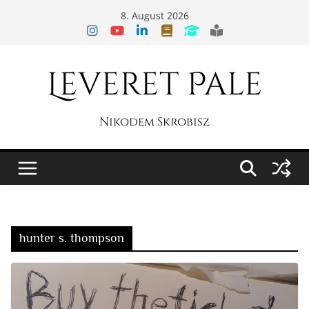
Zum
8. August 2026
Inhalt
springen
Leveret Pale
Nikodem Skrobisz
hunter s. thompson