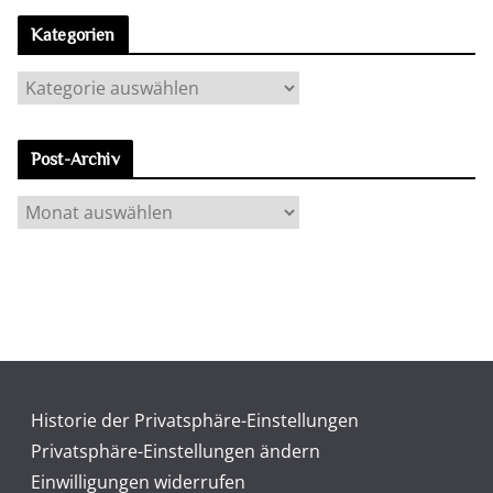
Kategorien
K
a
t
Post-Archiv
e
g
P
o
o
r
s
i
t
e
-
n
A
r
c
Historie der Privatsphäre-Einstellungen
h
Privatsphäre-Einstellungen ändern
i
Einwilligungen widerrufen
v