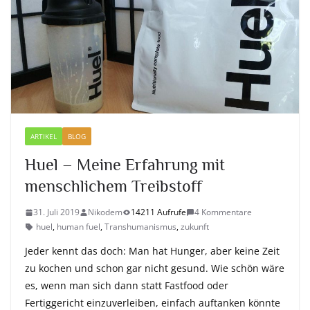
ARTIKEL
BLOG
Huel – Meine Erfahrung mit
menschlichem Treibstoff
31. Juli 2019
Nikodem
14211 Aufrufe
4 Kommentare
huel
,
human fuel
,
Transhumanismus
,
zukunft
Jeder kennt das doch: Man hat Hunger, aber keine Zeit
zu kochen und schon gar nicht gesund. Wie schön wäre
es, wenn man sich dann statt Fastfood oder
Fertiggericht einzuverleiben, einfach auftanken könnte