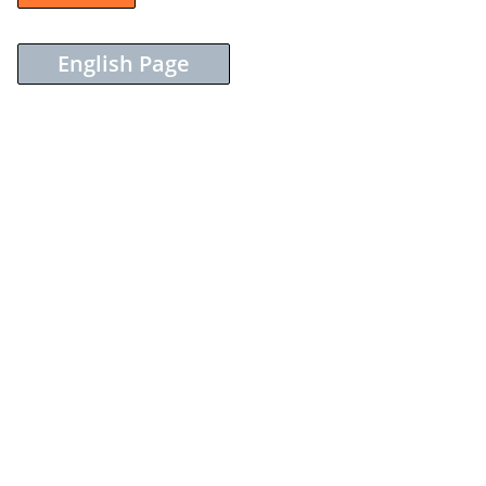
English Page
Sieh dir diesen Beitrag auf Instagram an