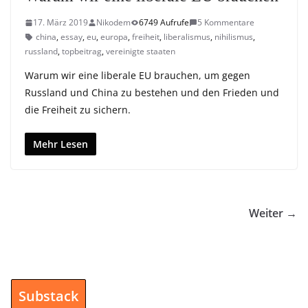
17. März 2019
Nikodem
6749 Aufrufe
5 Kommentare
china
,
essay
,
eu
,
europa
,
freiheit
,
liberalismus
,
nihilismus
,
russland
,
topbeitrag
,
vereinigte staaten
Warum wir eine liberale EU brauchen, um gegen
Russland und China zu bestehen und den Frieden und
die Freiheit zu sichern.
Mehr Lesen
Weiter →
Substack