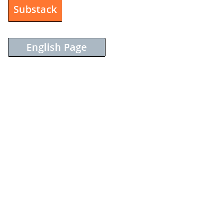
Substack
English Page
Sieh dir diesen Beitrag auf Instagram an