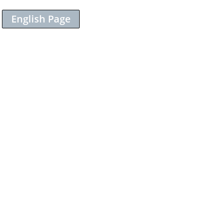
English Page
Sieh dir diesen Beitrag auf Instagram an