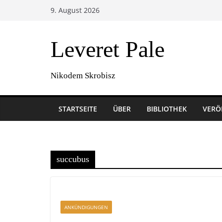
Zum
9. August 2026
Inhalt
springen
Leveret Pale
Nikodem Skrobisz
STARTSEITE
ÜBER
BIBLIOTHEK
VERÖ
succubus
ANKÜNDIGUNGEN