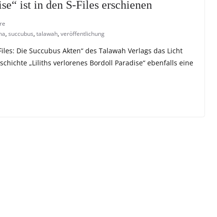
se“ ist in den S-Files erschienen
re
na
,
succubus
,
talawah
,
veröffentlichung
-Files: Die Succubus Akten“ des Talawah Verlags das Licht
chichte „Liliths verlorenes Bordoll Paradise“ ebenfalls eine