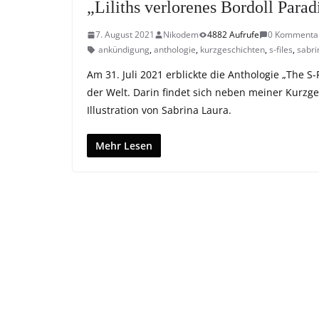
„Liliths verlorenes Bordoll Paradi
7. August 2021
Nikodem
4882 Aufrufe
0 Kommenta
ankündigung
,
anthologie
,
kurzgeschichten
,
s-files
,
sabri
Am 31. Juli 2021 erblickte die Anthologie „The S
der Welt. Darin findet sich neben meiner Kurzges
Illustration von Sabrina Laura.
Mehr Lesen