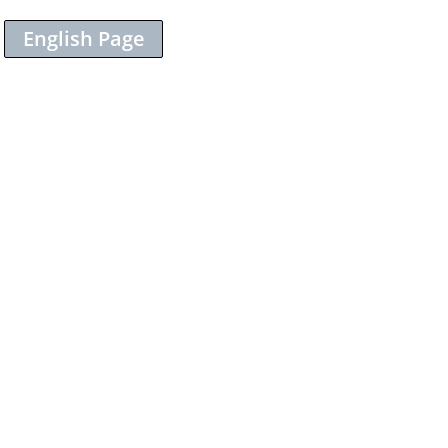
English Page
Sieh dir diesen Beitrag auf Instagram an