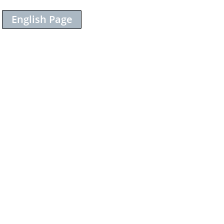
English Page
Sieh dir diesen Beitrag auf Instagram an