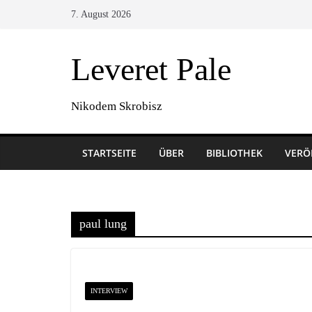
Zum
7. August 2026
Inhalt
springen
Leveret Pale
Nikodem Skrobisz
STARTSEITE
ÜBER
BIBLIOTHEK
VERÖ
paul lung
INTERVIEW