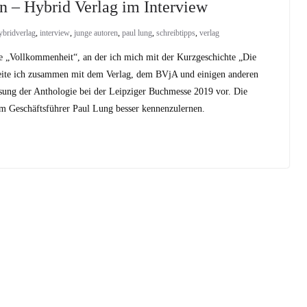
 – Hybrid Verlag im Interview
ybridverlag
,
interview
,
junge autoren
,
paul lung
,
schreibtipps
,
verlag
 „Vollkommenheit“, an der ich mich mit der Kurzgeschichte „Die
ereite ich zusammen mit dem Verlag, dem BVjA und einigen anderen
sung der Anthologie bei der Leipziger Buchmesse 2019 vor. Die
em Geschäftsführer Paul Lung besser kennenzulernen.