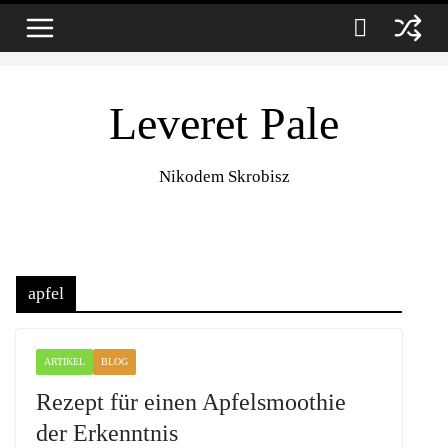
Zum
9. August 2026
Inhalt
springen
Leveret Pale
Nikodem Skrobisz
apfel
ARTIKEL
BLOG
Rezept für einen Apfelsmoothie
der Erkenntnis