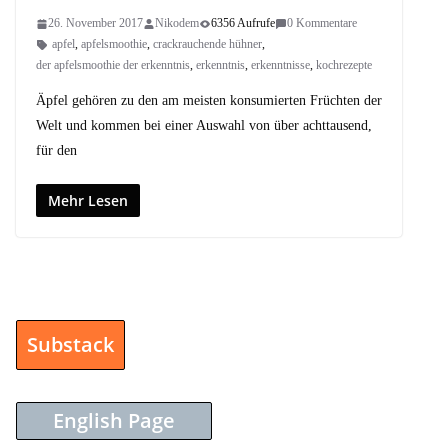
26. November 2017
Nikodem
6356 Aufrufe
0 Kommentare
apfel
,
apfelsmoothie
,
crackrauchende hühner
,
der apfelsmoothie der erkenntnis
,
erkenntnis
,
erkenntnisse
,
kochrezepte
Äpfel gehören zu den am meisten konsumierten Früchten der
Welt und kommen bei einer Auswahl von über achttausend,
für den
Mehr Lesen
Substack
English Page