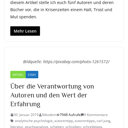
diesem Artikel stelle ich euch fünf Autoren und deren
Bücher vor, die in Krisenzeiten einem Halt, Trost und
Mut spenden.
Mehr Lesen
Bildquelle: https://pixabay.com/photo-1261572/
ARTIKEL
ESSAY
Über die Verantwortung von
Autoren und den Wert der
Erfahrung
30. Januar 2019
Nikodem
7948 Aufrufe
9 Kommentare
analytische psychologie
,
autorentipp
,
autorentipps
,
carl jung
,
literatur
,
psychoanalyse
,
schatten
,
schreiben
,
schreibtipps
,