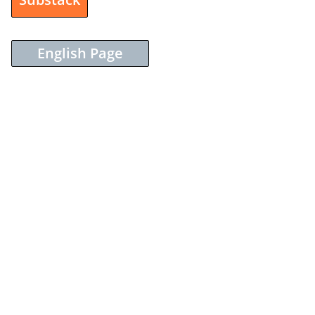
English Page
Sieh dir diesen Beitrag auf Instagram an