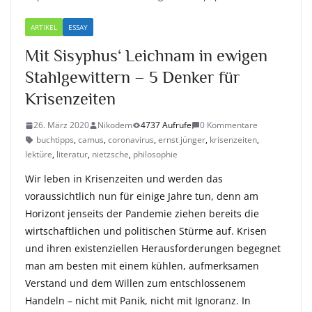
ARTIKEL
ESSAY
Mit Sisyphus‘ Leichnam in ewigen
Stahlgewittern – 5 Denker für
Krisenzeiten
26. März 2020
Nikodem
4737 Aufrufe
0 Kommentare
buchtipps
,
camus
,
coronavirus
,
ernst jünger
,
krisenzeiten
,
lektüre
,
literatur
,
nietzsche
,
philosophie
Wir leben in Krisenzeiten und werden das
voraussichtlich nun für einige Jahre tun, denn am
Horizont jenseits der Pandemie ziehen bereits die
wirtschaftlichen und politischen Stürme auf. Krisen
und ihren existenziellen Herausforderungen begegnet
man am besten mit einem kühlen, aufmerksamen
Verstand und dem Willen zum entschlossenem
Handeln – nicht mit Panik, nicht mit Ignoranz. In