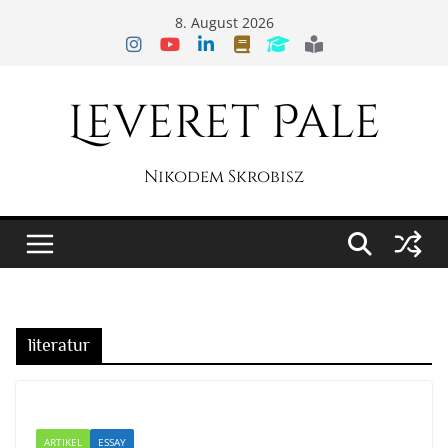
Zum
8. August 2026
Inhalt
springen
Leveret Pale
Nikodem Skrobisz
literatur
ARTIKEL
ESSAY