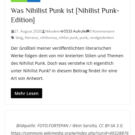
Was Nihilist Punk ist [Nihilist Punk-
Edition]
21. August 2020
Nikodem
5533 Aufrufe
0 Kommentare
blog
,
literatur
,
nihilismus
,
nihlist punk
,
punk
,
randgedanken
Der Großteil meiner veröffentlichten literarischen
Werke folgen dem von mir kreierten Stilen und Themen
des Nihilist Punk. Doch was verstehe ich eigentlich
unter Nihilist Punk? In diesem Beitrag findet ihr eine
Art von Antwort.
Mehr Lesen
Bildquelle: FOTO:FORTEPAN / Wein Sarolta, CC BY-SA 3.0,
https://commons.wikimedia.org/w/index.php?curid=49328876