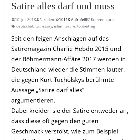
Satire alles darf und muss
10. Juli 2018
Nikodem
10118 Aufrufe
2 Kommentare
deutschabitur
,
essay
,
islam
,
satire
,
topbeitrag
Seit den feigen Anschlägen auf das
Satiremagazin Charlie Hebdo 2015 und
der Böhmermann-Affäre 2017 werden in
Deutschland wieder die Stimmen lauter,
die gegen Kurt Tucholskys berühmte
Aussage „Satire darf alles“
argumentieren.
Dabei kreiden sie der Satire entweder an,
dass diese oft gegen den guten
Geschmack verstößt, wie zum Beispiel