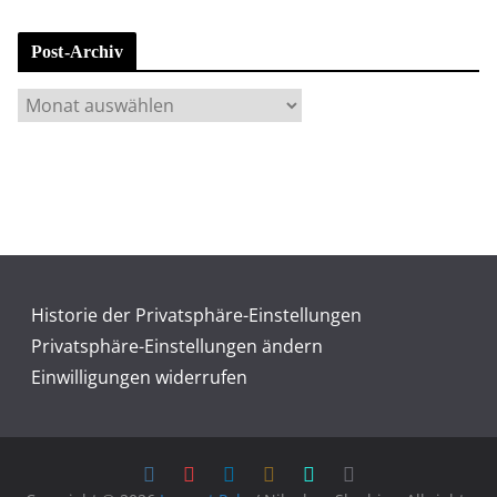
a
t
Post-Archiv
e
g
P
o
o
r
s
i
t
e
-
n
A
r
c
Historie der Privatsphäre-Einstellungen
h
Privatsphäre-Einstellungen ändern
i
Einwilligungen widerrufen
v