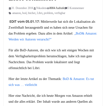
31. Dezember 2016
Nikodem
8004 Aufrufe
5 Kommentare
amazon
,
bod
,
bücher
,
Libri
,
problem
,
verfügbar
EDIT vom 05.01.17:
Mittlerweile hat sich die Lokalisation als
Zweifelhaft herausgestellt und es haben sich neue Ursachen für
das Problem ergeben. Dazu alles in dem Artikel:
„BoD& Amazon:
Werden wir Autoren verarscht?“
Für alle BoD-Autoren, die sich wie ich seit einigen Wochen mit
dem Verfügbarkeitsproblem herumschlagen, habe ich nun gute
Nachrichten. Das Problem wurde lokalisiert und liegt
offensichtlich bei Libri.
Hier der letzte Artikel zu der Thematik:
BoD & Amazon: Es tut
sich was … vielleicht
Hier eine Nachricht, die ich heute Morgen von Amazon erhielt
und die alles erklärt. Der Inhalt wurde aus anderen Quellen als